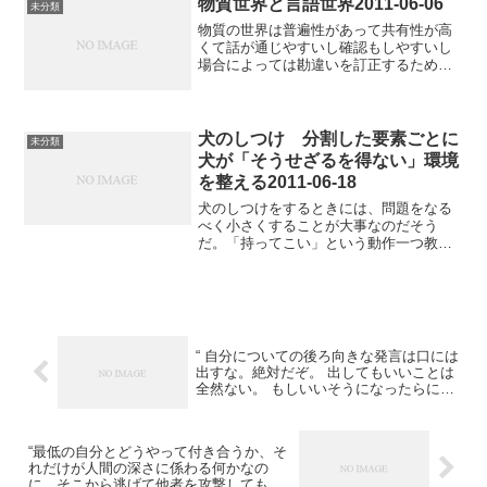
中、周囲の関係者が適切に...
物質世界と言語世界2011-06-06
未分類
物質の世界は普遍性があって共有性が高
くて話が通じやすいし確認もしやすいし
場合によっては勘違いを訂正するために
実験もできる言葉は物質の世界を描写す
るためだけに用いられるのであれば物質
世界の確かさを維持することができるし
かし昔からの習慣で人間は...
犬のしつけ 分割した要素ごとに
未分類
犬が「そうせざるを得ない」環境
を整える2011-06-18
犬のしつけをするときには、問題をなる
べく小さくすることが大事なのだそう
だ。「持ってこい」という動作一つ教え
るにしても、何かものを投げて、それを
拾って戻ってくるという一連の動作は犬
が学ぶには大きすぎるから、まずはそれ
を「ものを投げたら追いかけ...
“ 自分についての後ろ向きな発言は口には
出すな。絶対だぞ。 出してもいいことは
全然ない。 もしいいそうになったらにゃ
ーとでもいっておけ。 にゃー。 ”2015-
06-26
“最低の自分とどうやって付き合うか、そ
れだけが人間の深さに係わる何かなの
に、そこから逃げて他者を攻撃してもな