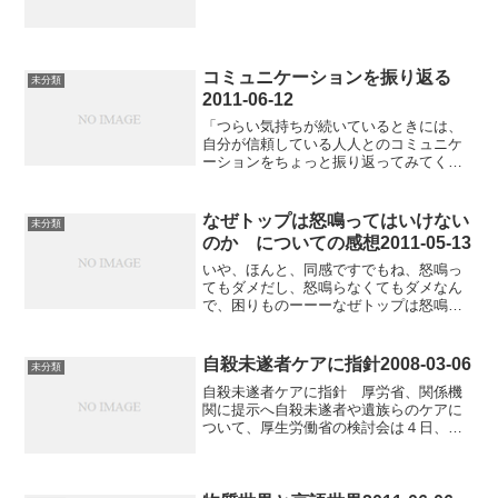
コミュニケーションを振り返る
未分類
2011-06-12
「つらい気持ちが続いているときには、
自分が信頼している人人とのコミュニケ
ーションをちょっと振り返ってみてくだ
さい。それがスムーズにいっているよう
なら、心配はないでしょう。そこに不安
があるときには、お互いの考えを確認し
なぜトップは怒鳴ってはいけない
未分類
てください」こんな言い方...
のか についての感想2011-05-13
いや、ほんと、同感ですでもね、怒鳴っ
てもダメだし、怒鳴らなくてもダメなん
で、困りものーーーなぜトップは怒鳴っ
てはいけないのか池尾 和人経済学的に考
えたときに、組織運営にとって肝要なこ
とは、（１）組織の個々の構成員に適切
自殺未遂者ケアに指針2008-03-06
未分類
な誘因（incenti...
自殺未遂者ケアに指針 厚労省、関係機
関に提示へ自殺未遂者や遺族らのケアに
ついて、厚生労働省の検討会は４日、医
療機関や学校、職場など関係者の対応の
あり方を示したガイドライン作成の指針
をまとめた。自殺者が年間３万人に上る