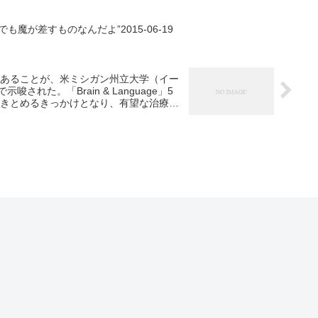
魔が差すものなんだよ”2015-06-19
あることが、米ミシガン州立大学（イー
唆された。「Brain & Language」5
きとめるきっかけとなり、有望な治療法
害研究所（NIDCD）によれば、全小児
。しかし、成人後も吃音がみられるのは全