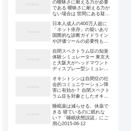
の曖昧さに耐える力が必要
イチャー・ニューロサイエ
なったりする パー2015-05-
である 曖昧さに耐える力が
ンス（Nature
28
ない場合は 世間にある疑似
Neuroscience）」に発表さ
科学的、または伝統的解釈
れた。 研究では、アイスラ
日本人成人の400万人超に
の枠内で理解して 不安を解
ンドのバイオテクノロジー
「ネット依存」の疑いあり
消しようとする 未来を確定
企業「デコード・ジェネテ
国際的な診断ガイドライン
できない場合も同様に曖昧
ィクス（deCODE
や評価ツールの必要性も訴
さに耐える力が必要である
Genetics）」が同国で集め
え 日本人の成人の400万人
2015-06-12
たサンプルから得られた
自閉スペクトラム症の知覚
超、中高生の50万人超に、
DNAコードを集積した遺伝
体験シミュレーター 東京大
インターネット使用障害
子データベースを詳細に分
と大阪大がヘッドマウント
（IUD）、いわゆる「ネッ
析。まず、アイスランド人
ディスプレー型シミュレー
ト依存」の疑いがあると推
8万6000人の遺伝子情報と
ターを開発 東京大学と大
計されることが示された。
オキシトシンは自閉症の社
医療情報を比較し、統合失
阪大学による研究グループ
国立病院機構久里浜医療セ
会的コミュニケーション障
2015-06-11
は、自閉スペクトラム症の
ンターの三原聡子氏が、6
害に有効か？ 自閉スペクト
特異な知覚世界を体験でき
月4日～6日に大阪市で開催
ラム症を対象としたオキシ
るヘッドマウントディスプ
された第111回日本精神神
トシン経鼻薬の臨床試験が
レー（HMD）型知覚体験シ
経学会学術総会（同時開
睡眠薬は減らせる、休薬で
開始へ 独自に並行輸入して
ミュレーターを開発した
催：WPA Regional
きる 寝ているのに眠れな
使用する「オキシトシンフ
（図1）。研究グループに
Congress Osaka Japan
い？「睡眠状態誤認」にご
ィーバー」に懸念も 福井大
は、大阪大学大学院工学研
2015）のJSPN/WPA合同シ
用心2015-06-12
学子どものこころの発達研
究科の特任准教授（常勤）
ンポジウム「インターネッ