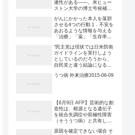
連性がある――。米ヒュー
家族への苛立ちを表明して
のは、6年前の2004年だ。
ストン大学の博士号候補者
みせることへの憧れとか爽
でも私はそれよりずっと前
による論文が4月、米国の
快感」” “有名な人のそうい
に、知り合いの精神科医か
がんにかかった本人を落胆
雑誌に掲載された（同大の
う「負の感情」に触れるこ
らこの新しい商売のことを
させる4つの行動 1．不安を
ホームページを参照）。著
とによって、「ああ、家族
聞いていた。空き家になっ
あおるような情報を与える
者は、FBを通じて他人の生
を憎んでいても、良いんだ
ているアパートの家主が地
「治療」「薬」「生存率」
活の「（良い面の）ハイラ
な」と、救われる人も、少
元のヤクザと結託して、ホ
「医師」「病院」などに関
イト」を見ることが、自身
なからずいるのかもしれま
“民主党は現状では日米防衛
ームレスに部屋を貸して生
する不確かな情報は言わな
の生活と比較して、落ち込
せん”2015-05-25
ガイドラインを実行しよう
活保護を申請するケ2015-
い。 2．本人の気持ちを逆
んだ気持ちを引き起こし、
としているのだろうから、
05-25
なでするような言動を取る
「自分の生活を悪いものと
自民党と違う結論になるこ
「いつ治るんだ？」「なぜ
感じるようになりかねな
とはないだろう。”2015-06-
がんになったんだ？」な
い」と指摘している。SNS
うつ病 外来治療2015-06-09
09
ど、パートナーが答えよう
サービスなどのオンライン
のないことは言わない。
サービスを通じた、他人と
3．安易な精神論で励まし
比較できる情報の接触につ
続ける パートナーはいつも
いて、「利益は一時的で、
【6月9日 AFP】芸術的な創
頑張っている。「もっと頑
健康への害にもつながりか
造性は、根源となる遺伝子
張れる」「頑張れば治る」
ねない」としている2015-
を統合失調症や双極性障害
などの言葉で、今以上の努
05-25
（そううつ病）と共有して
力を要求するような言い方
いる可能性があるとの研究
はしないこと。 4．パート
原因を確定できない場合 そ
結果が8日、英科学誌「ネ
ナーを無視したり、無口に