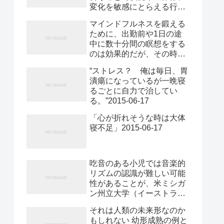
変化を敏感にとらえる行為
もてはやされている。だ
だ。ビジネス界では以前か
が、その効果は単なる評判
マインドフルネスを鍛える
らその効用が注目され、
ではなく自然科学の裏づけ
ために、出勤前や1日の途
2012年にはダボス会議で初
がある、と知っている人は
中に数十分間の瞑想をする
めて取り上げられた。本誌
多くないかもしれない。近
のは効果的だが、その時間
2014年9月号の特集「一流
年の研究結果からは、主観
すらとれない人も多いだろ
に学ぶハードワーク」に合
的な判断をせず意識を「い
“ストレス？ 俺は毎日、胃
う。マインドフルネスの戦
わせ、HBR.ORGのマイン
まこの時」に集中させるこ
潰瘍になっているが一晩寝
略的な取り組みを支援する
ドフルネス関連記事を4回
と（すなわちマインドフル
るごとに自力で治してい
専門家マリア・ゴンザレス
にわたってお届けする。第
ネス）によって、脳に変化
る。”2015-06-17
が、いつどこでも実践でき
1回は、この分野における
が生じるという強力な科学
る訓練法を紹介する。ポイ
第一人者エレン・ランガー
「心が折れそうな時は大体
的根拠が得られている。こ
ントは、「いまこの時」を
がリーダーシップとマイン
寝不足」2015-06-17
れはすべてのリーダーは
数分、さらには数秒という
ドフルネスの関係を説明す
2015-06-15
短い単位でとらえること
る。 「マインドフルネス」
だ。 いまや流行語にもなっ
の対極である「マインドレ
吃音のある小児では音楽的
ている「マインドフルネ
スネス」は、どの組織にと
リズムの認識が難しい可能
ス」とは、実際のところ何
ってもマイナスで2015-06-
性があることが、米ミシガ
なのか。簡単にいえば、ど
15
ン州立大学（イーストラン
んな状況下でも、一瞬一瞬
シング）心理学教授の
において、「いまこの時を
それは人類の未来形なのか
Devin McAuley氏らの研究
とらえる」力であり、「気
もしれない 幼形成熟の例と
で示唆された。「Brain &
づく」力である。 研究