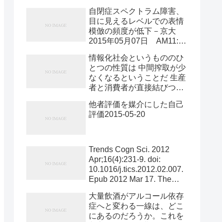
2015-05-10
自閉症スペクトラム障害、
目に見えるレベルでの表情
模倣の頻度が低下－京大
2015年05月07日 AM11:45
表情模倣の頻度が低下する
情報化社会というもののひ
ほど社会性の障害が強いこ
とつの性質は 中間搾取が少
とが判明 京都大学は4月30
なくなるということだ 生産
日、自閉症スペクトラム障
者と消費者が直接結びつい
害（ASD）群および定型発
て取引することもできるわ
達群を対象として他者の表
他者評価を媒介にした自己
けで アマゾンがあれば問屋
情を見ている間の目に見え
評価2015-05-20
も小売店も必要なくなると
る表情反応を評価した結
いう側面がある しかし最近
果、ASD群では目に見える
の人材募集の実際について
レベルでの表情模倣の頻度
言えば 人材紹介屋が介在し
Trends Cogn Sci. 2012
が低下しており、表情模倣
て利益をあげていて 情報が
Apr;16(4):231-9. doi:
の頻度が低下するほど社会
むしろ有料化されて隠され
10.1016/j.tics.2012.02.007.
性の障害が強いことが明ら
ていると感じる リクルート
Epub 2012 Mar 17. The
かになったことを発表し
はかつて政治と金が問題と
social motivation theory of
た。これは、同大学医学研
大量飲酒がアルコール依存
なり パソナは今また政治と
autism. Chevallier C1,
究科の義村さや香助教、佐
症へと変わる一線は、どこ
金が問題になっている
Kohls G, Troiani V, Brodkin
藤弥准教2015-05-12
にあるのだろうか。これを
2015-05-20
ES, Schultz RT. Author