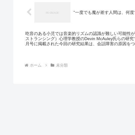
“一度でも魔が差す人間は、何度でも
吃音のある小児では音楽的リズムの認識が難しい可能性が
ストランシング）心理学教授のDevin McAuley氏らの研究で示
月号に掲載された今回の研究結果は、会話障害の原因をつ
にもつながる可能性があるという。 米国立聴覚・伝達障
の約5％は生涯のどこか、通常2～5歳で吃音を発症する
体の約1％のみだという。 研究2015-06-17
ホーム
未分類