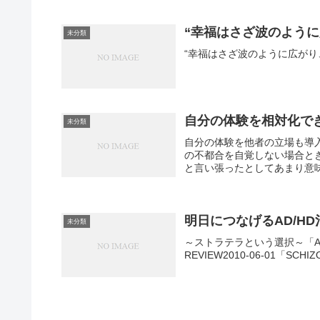
“幸福はさざ波のように広
未分類
“幸福はさざ波のように広がり
自分の体験を相対化できない
未分類
自分の体験を他者の立場も導
の不都合を自覚しない場合と
と言い張ったとしてあまり意
明日につなげるAD/HD治療
未分類
～ストラテラという選択～「AD.H
REVIEW2010-06-01「SCH