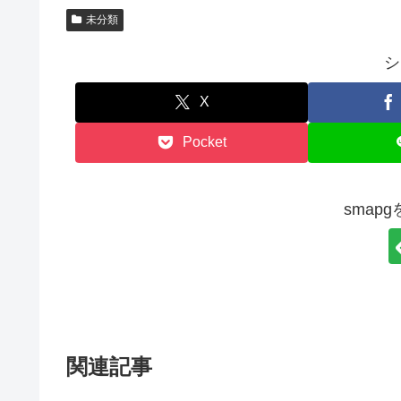
未分類
シ
X
Pocket
smap
関連記事