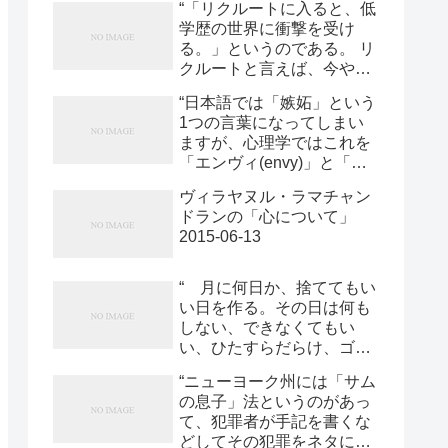
究センターの小坂浩隆氏ら
の長井志江氏、博士前期課
“「リクルートに入ると、低
ト使用2015-06-12
は、6月4日～6日に大阪市
程2年の秦世博氏、教授の
学歴の世界に衝撃を受け
で開催された第111回日本
浅田稔氏、東京大学先端科
る。」というのである。 リ
精神神経学会学術総会のワ
学技術研究センターの特任
クルートと言えば、今や押
ークショップ「自閉スペク
講師の熊谷晋一郎氏、特任
しも押されもせぬ大企業で
トラム症者への経鼻的オキ
“日本語では「嫉妬」という
研究員の綾屋紗月氏が参画
あり就職人気ランキング入
シトシン継続投与の臨床試
1つの言葉になってしまい
する。 今回の研究2015-
りの常連企業である。 毎年
験報告と今後の展開」の中
ますが、心理学ではこれを
06-12
有名大学を出た優秀な若者
で、「経鼻薬によるオキシ
「エンヴィ(envy)」と「ジ
が多数就職していく。 とこ
トシン継続の投与は、自閉
ェラス(jealous)」の2つに分
ろが彼らのやっているとい
ヴィラヤヌル・ラマチャン
スペクトラム症（ASD）の
けて考えます。エンヴィは
うことはようは地域密着型
ドランの「心について」
社会的コミュニケ2015-06-
「あんなやつ堕落してしま
広告代理店である。 かの有
2015-06-13
12
えばいいのに」という憎し
名な飛び込み名刺交換研修
みに近い非生産的な対抗心
をみてわかるとおり、彼ら
ですが、ジェラスは自分に
“ 月に何日か、捨ててもい
の顧客は、飲食店、不動
欠けているものをもってい
い日を作る。その日は何も
産、美容院やら、旅館、中
る人に出会ったときに、コ
しない、できなくてもい
小企業やら、そういうそこ
ンプレックスが刺激されて
い、ひたすらだらけ、ゴロ
らへんにある地場のローカ
起こるもので、こちらは肯
ゴロする。 何もしないと
ル企業が主要顧客なのだ。
“ニューヨーク州には「サム
定的な意味合いで使われま
いっても、部屋の換気と洗
こういう地場の店舗・企
の息子」法というのがあっ
す。”2015-06-13
濯くらいはする。 夕方、
業、つまりオーナー社
て、犯罪者が手記を書くな
ようやくからだが軽くな
2015-06-13
どしてその犯罪をネタに収
る。 近所の焼鳥屋でレバ