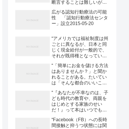
断言することは難しいが、
information Abstract The
飲酒が問題になるときを判
idea that social motivation
広がる認知行動療法の可能
断するための一助として、
defici2015-05-20
性 「認知行動療法センタ
米ジョージア・リージェン
ー」設立2015-05-20
ツ大学のWilliam Jacobs氏
がアルコール乱用または依
存における5つの主な徴候
“アメリカでは福祉制度は州
を挙げている。 アルコール
ごとに異なるが、日本と同
への高い耐性。これは飲酒
じく現金給付が一般的で、
量が増加することを意味す
それが既得権となってい
る。耐性の高い人は明らか
る。しかしこれでは、貧困
“「簡単にお金を儲ける方法
な中毒徴候を示すことな
問題は解決しないと彼はい
はありませんか？」と聞か
く、他の人よりも飲み過ぎ
う。 「お金を恵んでもらう
れることがある。たいてい
てしまう可能性がある。 飲
と、ひとはどこまでも堕ち
は「そんな都合のいいこと
酒をしていないときの離脱
ていくんだ。それを見てい
は無理ですよ」と常識的に
症状。症状として、不安、
るとかなしくなるよ」 その
“『あなたが不幸なのは、子
こたえるのだけど、実は世
震え、神経質、発汗、吐
言葉を、いまも覚えてい
ども時代の教育や、両親を
の中にタナボタみたいな話
気・嘔吐、不2015-05-20
る。” 「貧困ビジネス」
はじめとする家族のせい
はけっこう転がっている。
2015-05-25
だ！』って本はいつでも需
それらはたいてい、制度の
要がある。” “「家族の悪口
歪みから生じる。 「ニュー
“Facebook（FB）への長時
を言いづらい、という世の
ヨークのホームレス」で貧
間接触と抑うつ状態には関
中の風潮に対して、敢然と
困ビジネスのことを書いた