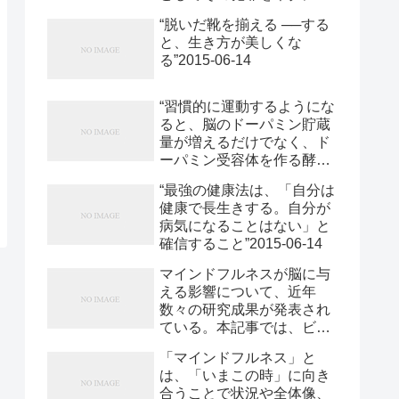
入を得る場合、遺族など被
ーとハツを三本ずつ買って
“脱いだ靴を揃える ──する
害者が申し立てをし、売上
きて、ひとりで食う。 こ
と、生き方が美しくな
げ金を取り上げることがで
れでどうにかなるのではな
る”2015-06-14
きる。 ”2015-06-14
いか。”2015-06-14
“習慣的に運動するようにな
ると、脳のドーパミン貯蔵
量が増えるだけでなく、ド
ーパミン受容体を作る酵素
が生成され、脳の「報酬中
“最強の健康法は、「自分は
枢」にある受容体そのもの
健康で長生きする。自分が
が多くなる。それで、なに
病気になることはない」と
かをなし遂げたときにより
確信すること”2015-06-14
強い満足感を得られるよう
になるのだ。”2015-06-14
マインドフルネスが脳に与
える影響について、近年
数々の研究成果が発表され
ている。本記事では、ビジ
ネスパーソンに特に関係の
「マインドフルネス」と
ある2つの脳部位について
は、「いまこの時」に向き
報告する。 ビジネスの世界
合うことで状況や全体像、
では、マインドフルネスが