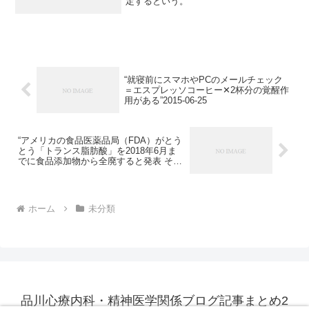
定するという。
“就寝前にスマホやPCのメールチェック
＝エスプレッソコーヒー✕2杯分の覚醒作
用がある”2015-06-25
“アメリカの食品医薬品局（FDA）がとう
とう「トランス脂肪酸」を2018年6月ま
でに食品添加物から全廃すると発表 それ
を見分けるのは「ショートニング」とい
う言葉 国民の健康より経済を優先する日
本政府 最近はバターの方がトランス脂肪
酸の塊であるマーガリンより体に良いと
ホーム
未分類
されています。 ちょっと前までは違った
のはなんだったんだ。”2015-06-25
品川心療内科・精神医学関係ブログ記事まとめ2