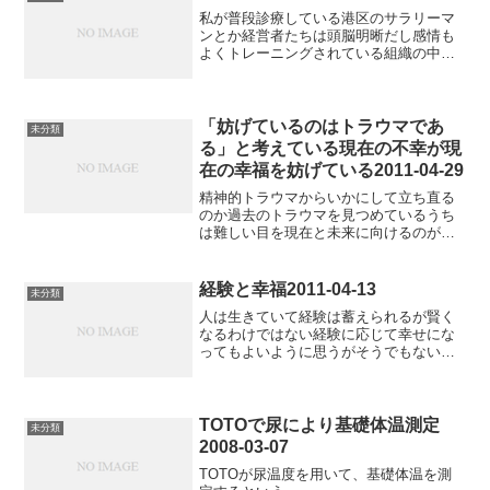
私が普段診療している港区のサラリーマ
ンとか経営者たちは頭脳明晰だし感情も
よくトレーニングされている組織の中で
生きるという事は要するに我慢をすると
いうことなのでかなり社会的に高度な感
情生活を送っているそんな中でうつ病に
なったりパニック障害とか...
「妨げているのはトラウマであ
未分類
る」と考えている現在の不幸が現
在の幸福を妨げている2011-04-29
精神的トラウマからいかにして立ち直る
のか過去のトラウマを見つめているうち
は難しい目を現在と未来に向けるのが解
決であり現在と未来を幸せにするのが解
決であるところが現在と未来の幸福を妨
げているものが過去の精神的トラウマで
経験と幸福2011-04-13
未分類
あると考えるので循環して...
人は生きていて経験は蓄えられるが賢く
なるわけではない経験に応じて幸せにな
ってもよいように思うがそうでもない経
験が蓄えられればより困難な幸福を求め
るからだろうーー真に経験を積んだ人は
幸福を感じる閾値を引き下げて人生でし
ばしば幸福を感じるように...
TOTOで尿により基礎体温測定
未分類
2008-03-07
TOTOが尿温度を用いて、基礎体温を測