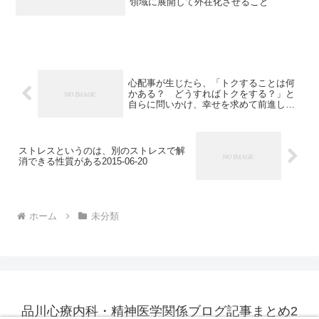
領域に展開して外在化させること
心配事が生じたら、「トクすることは何
かある？ どうすればトクをする？」と
自らに問いかけ、幸せを求めて前進しよ
うではないか。 こんなふうに正確に予測
できない先のことを数え始めたときは、
声に出して「あとで困ろう」と言ってみ
てはいかがだろう。2015-06-20
ストレスというのは、別のストレスで解
消できる性質がある2015-06-20
ホーム
未分類
品川心療内科・精神医学関係ブログ記事まとめ2