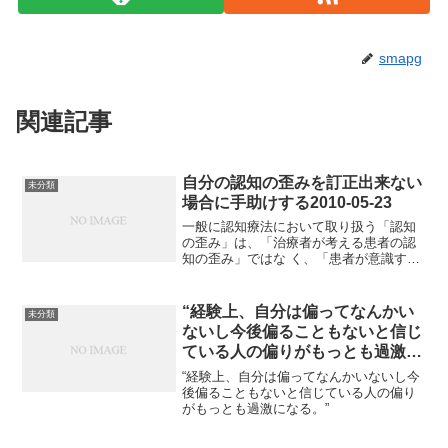
smapg
関連記事
自分の認知の歪みを訂正出来ない
未分類
場合に手助けする2010-05-23
一般に認知療法において取り扱う「認知
の歪み」は、「治療者が考える患者の認
知の歪み」ではな く、「患者が意識する
自分の認知の歪み」である。本人に認知
の歪みの認識のないまま、治療者の主観
を押し付けるのは、洗脳に近い。患者本
“経験上、自分は偏ってなんかい
未分類
人が、自動思考において...
ないし今後偏ることもないと信じ
ている人の偏りがもっとも過激に
なる。”2015-06-28
“経験上、自分は偏ってなんかいないし今
後偏ることもないと信じている人の偏り
がもっとも過激になる。”