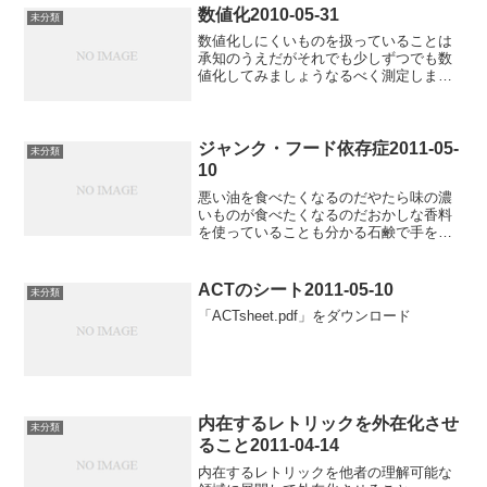
数値化2010-05-31
未分類
数値化しにくいものを扱っていることは
承知のうえだがそれでも少しずつでも数
値化してみましょうなるべく測定しまし
ょう普段を100とすればいくつくらいです
かでもいいので数値化しよう例え話のレ
ベルでもいいので測定しようそのような
態度で接すれば理解し...
ジャンク・フード依存症2011-05-
未分類
10
悪い油を食べたくなるのだやたら味の濃
いものが食べたくなるのだおかしな香料
を使っていることも分かる石鹸で手を洗
っても取れないことがある私は何を食べ
ているのか軽い自傷行為なのかーー切れ
やすくなっているからジャンクフードを
ACTのシート2011-05-10
未分類
食べたくなるのかジャンク...
「ACTsheet.pdf」をダウンロード
内在するレトリックを外在化させ
未分類
ること2011-04-14
内在するレトリックを他者の理解可能な