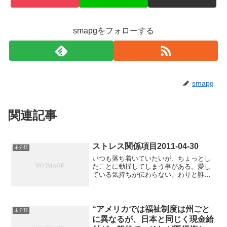
smapgをフォローする
smapg
関連記事
ストレス関係項目2011-04-30
未分類
いつも落ち着いていたいが、ちょっとし
たことに動揺してしまう事がある。愛し
ている気持ちが伝わらない。わりと誰と
でも会話がうまくできる(逆)。最近、憂う
つな日が多くなった。一週間前のことで
も割とよく思い出せる(逆)。自分の未来は
暗いと感じる。イ...
“アメリカでは福祉制度は州ごと
未分類
に異なるが、日本と同じく現金給