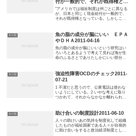
付が一般的で、それが既得権とな
っている。しかしこれでは、貧困
“アメリカでは福祉制度は州ごとに異なる
問題は解決しないと彼はいう。
が、日本と同じく現金給付が一般的で、
それが既得権となっている。しかしこれ
「お金を恵んでもらうと、ひとは
では、貧困問題は解決しないと彼はい
どこまでも堕ちていくんだ。それ
う。「お金を恵んでもらうと、ひとはど
を見ているとかなしくなるよ」
こまでも堕ちていくんだ。それを見てい
魚の脂の成分が脳にいい ＥＰＡ
未分類
その言葉を、いまも覚えてい
るとかなしくなるよ」その...
やＤＨＡ2011-04-16
る。” 「貧困ビジネス」2015-05-
魚の脂の成分が脳にいいという研究はい
25
ろいろとあるようで考えて見れば海が生
命のふるさとでありたしかにいい部分が
あるような気もするＥＰＡやＤＨＡ
Amminger GP, et al. Long-chain omega-3
fatty acids...
強迫性障害OCDのチェック2011-
未分類
07-21
1 不潔だと思うので、公衆電話は使わな
いようにしている。2 いやな考えに取り
つかれて、それからなかなか離れられな
い。3 私は、人一倍正直であろうと心が
けている。4 何事も時間通りにできない
とだめだと思い、よく遅れる。5 動物に
助け合いの制度設計2011-06-10
未分類
触れるのがあま...
人々の助けいあの気持を制度化して組織
したものが福祉国家である人々が自発的
に助け合いをすると政治経済制度として
の福祉国家は完成に向かわない助け合い