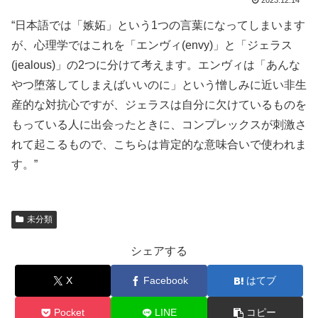
2023.12.14
“日本語では「嫉妬」という1つの言葉になってしまいます
が、心理学ではこれを「エンヴィ(envy)」と「ジェラス
(jealous)」の2つに分けて考えます。エンヴィは「あんな
やつ堕落してしまえばいいのに」という憎しみに近い非生
産的な対抗心ですが、ジェラスは自分に欠けているものを
もっている人に出会ったときに、コンプレックスが刺激さ
れて起こるもので、こちらは肯定的な意味合いで使われま
す。”
未分類
シェアする
X
Facebook
はてブ
Pocket
LINE
コピー