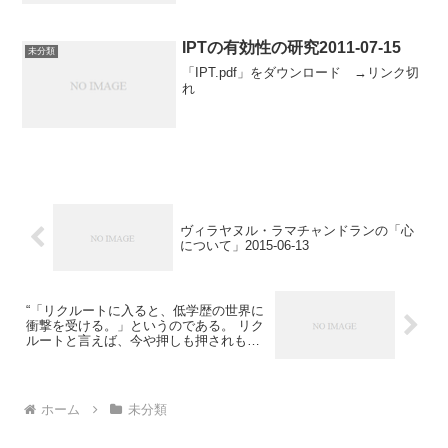
の尊い気持ちが制度を甘くする助け合い
の気持ちを引き出して報われるように制
度設計をする必要がある
IPTの有効性の研究2011-07-15
未分類
「IPT.pdf」をダウンロード →リンク切
れ
ヴィラヤヌル・ラマチャンドランの「心
について」2015-06-13
“「リクルートに入ると、低学歴の世界に
衝撃を受ける。」というのである。 リク
ルートと言えば、今や押しも押されもせ
ぬ大企業であり就職人気ランキング入り
の常連企業である。 毎年有名大学を出た
優秀な若者が多数就職していく。 ところ
が彼らのやっているということはようは
ホーム
未分類
地域密着型広告代理店である。 かの有名
な飛び込み名刺交換研修をみてわかると
おり、彼らの顧客は、飲食店、不動産、