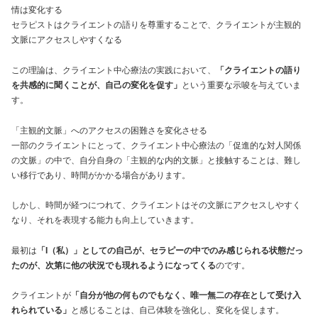
情は変化する
セラピストはクライエントの語りを尊重することで、クライエントが主観的
文脈にアクセスしやすくなる
この理論は、クライエント中心療法の実践において、
「クライエントの語り
を共感的に聞くことが、自己の変化を促す」
という重要な示唆を与えていま
す。
「主観的文脈」へのアクセスの困難さを変化させる
一部のクライエントにとって、クライエント中心療法の「促進的な対人関係
の文脈」の中で、自分自身の「主観的な内的文脈」と接触することは、難し
い移行であり、時間がかかる場合があります。
しかし、時間が経つにつれて、クライエントはその文脈にアクセスしやすく
なり、それを表現する能力も向上していきます。
最初は
「I（私）」としての自己が、セラピーの中でのみ感じられる状態だっ
たのが、次第に他の状況でも現れるようになってくる
のです。
クライエントが
「自分が他の何ものでもなく、唯一無二の存在として受け入
れられている」
と感じることは、自己体験を強化し、変化を促します。