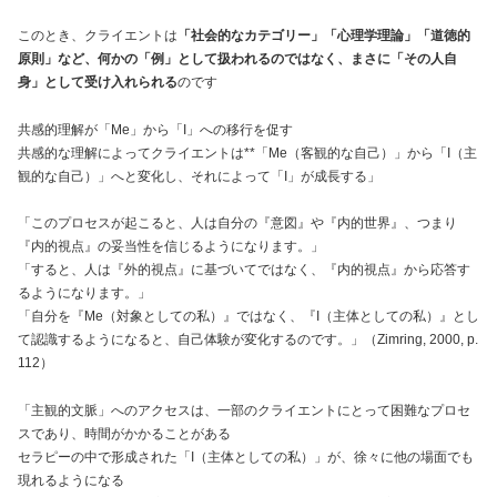
このとき、クライエントは
「社会的なカテゴリー」「心理学理論」「道徳的
原則」など、何かの「例」として扱われるのではなく、まさに「その人自
身」として受け入れられる
のです
共感的理解が「Me」から「I」への移行を促す
共感的な理解によってクライエントは**「Me（客観的な自己）」から「I（主
観的な自己）」へと変化し、それによって「I」が成長する」
「このプロセスが起こると、人は自分の『意図』や『内的世界』、つまり
『内的視点』の妥当性を信じるようになります。」
「すると、人は『外的視点』に基づいてではなく、『内的視点』から応答す
るようになります。」
「自分を『Me（対象としての私）』ではなく、『I（主体としての私）』とし
て認識するようになると、自己体験が変化するのです。」（Zimring, 2000, p.
112）
「主観的文脈」へのアクセスは、一部のクライエントにとって困難なプロセ
スであり、時間がかかることがある
セラピーの中で形成された「I（主体としての私）」が、徐々に他の場面でも
現れるようになる