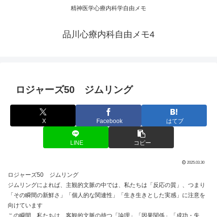
精神医学心療内科学自由メモ
品川心療内科自由メモ4
ロジャーズ50 ジムリング
X
Facebook
はてブ
LINE
コピー
2025.03.30
ロジャーズ50 ジムリング
ジムリングによれば、主観的文脈の中では、私たちは「反応の質」、つまり
「その瞬間の新鮮さ」「個人的な関連性」「生き生きとした実感」に注意を
向けています
この瞬間、私たちは、客観的文脈の持つ「論理」「因果関係」「成功・失