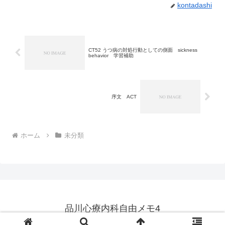
kontadashi
CT52 うつ病の対処行動としての側面 sickness
behavior 学習補助
序文 ACT
ホーム
未分類
品川心療内科自由メモ4
© 2023 品川心療内科自由メモ4.