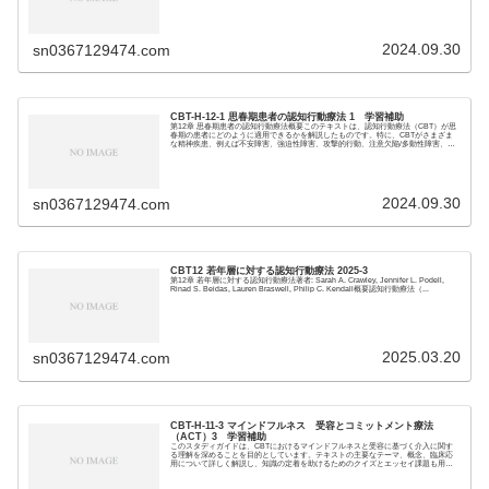
2024.09.30
sn0367129474.com
CBT-H-12-1 思春期患者の認知行動療法 1 学習補助
第12章 思春期患者の認知行動療法概要このテキストは、認知行動療法（CBT）が思
春期の患者にどのように適用できるかを解説したものです。特に、CBTがさまざま
な精神疾患、例えば不安障害、強迫性障害、攻撃的行動、注意欠陥/多動性障害、う
つ病に対...
2024.09.30
sn0367129474.com
CBT12 若年層に対する認知行動療法 2025-3
第12章 若年層に対する認知行動療法著者: Sarah A. Crawley, Jennifer L. Podell,
Rinad S. Beidas, Lauren Braswell, Philip C. Kendall概要認知行動療法（...
2025.03.20
sn0367129474.com
CBT-H-11-3 マインドフルネス 受容とコミットメント療法
（ACT）3 学習補助
このスタディガイドは、CBTにおけるマインドフルネスと受容に基づく介入に関す
る理解を深めることを目的としています。テキストの主要なテーマ、概念、臨床応
用について詳しく解説し、知識の定着を助けるためのクイズとエッセイ課題も用意
しました。クイズ...