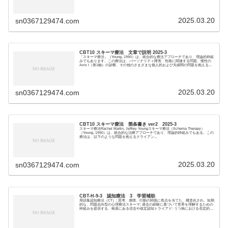
2025.03.20
sn0367129474.com
CBT10 スキーマ療法 文章で説明 2025-3
「スキーマ療法」（Young, 1990）は、統合的な療法アプローチであり、理論的枠組
みでもあります。この療法は、パーソナリティ障害、性格に関連する問題、慢性の
Axis I（第1軸）の診断、その他のさまざまな個人的および夫婦間の問題を抱える...
2025.03.20
sn0367129474.com
CBT10 スキーマ療法 箇条書き ver2 2025-3
スキーマ療法Rachel Martin, Jeffrey Youngスキーマ療法（Schema Therapy）
（Young, 1990）は、統合的な治療アプローチであり、理論的枠組みでもある。この
療法は、以下のような問題を抱えるクライアン...
2025.03.20
sn0367129474.com
CBT-H-9-3 認知療法 3 学習補助
用語集認知療法（CT）: 思考、感情、行動の関係に焦点を当てた、構造化され、短期
的な、問題志向型の心理療法スキーマ; 過去の経験に基づいて世界を理解するための
枠組みを提供する、根底にある信念や仮定認知トライアド: うつ病における否定的な
思考...