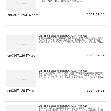
ョンにやって来た。彼女は、日曜日にいとこのRose（...
2025.03.20
sn0367129474.com
CBT-H-5-3 認知的評価 課題と方法 3 学習補助
認知評価：課題と方法復習問題認知システムにおける情報の流れはどのように説明
されていますか？(2～3文)認知システムにおける情報の流れは、主に合成プロセスと
相互作用プロセスの組み合わせとして捉えられています。このシステムは、人間が
能動的に情報...
2024.09.29
sn0367129474.com
CBT-H-5-2 認知的評価 課題と方法 2 学習補助
主なテーマ:本資料は、不安やうつ病などの精神障害における認知評価の実践的側面
を深く掘り下げています。 特に、自己申告アンケートと、ストループカラーワード
テストやドットプローブパラダイムなど、認知心理学にルーツを持つ、より構造化
された評価手法...
2024.09.29
sn0367129474.com
CBT-H-5-1 認知的評価 課題と方法 1 学習補助
概要このテキストは、認知評価の概念と手法について説明したものです。特に、不
安やうつ病における認知的側面に焦点を当てており、さまざまな認知評価尺度と研