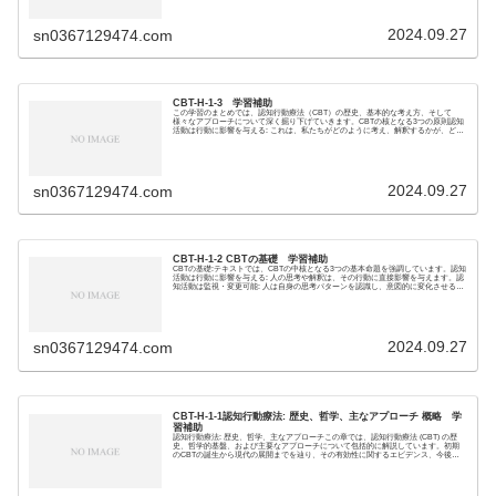
2024.09.27
sn0367129474.com
CBT-H-1-3 学習補助
この学習のまとめでは、認知行動療法（CBT）の歴史、基本的な考え方、そして
様々なアプローチについて深く掘り下げていきます。CBTの核となる3つの原則認知
活動は行動に影響を与える: これは、私たちがどのように考え、解釈するかが、どの
ように感じ...
2024.09.27
sn0367129474.com
CBT-H-1-2 CBTの基礎 学習補助
CBTの基礎:テキストでは、CBTの中核となる3つの基本命題を強調しています。認知
活動は行動に影響を与える: 人の思考や解釈は、その行動に直接影響を与えます。認
知活動は監視・変更可能: 人は自身の思考パターンを認識し、意図的に変化させるこ
と...
2024.09.27
sn0367129474.com
CBT-H-1-1認知行動療法: 歴史、哲学、主なアプローチ 概略 学
習補助
認知行動療法: 歴史、哲学、主なアプローチこの章では、認知行動療法 (CBT) の歴
史、哲学的基盤、および主要なアプローチについて包括的に解説しています。初期
のCBTの誕生から現代の展開までを辿り、その有効性に関するエビデンス、今後の
課題に...