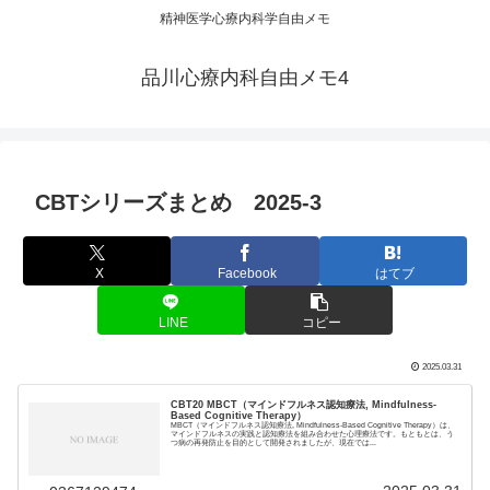
精神医学心療内科学自由メモ
品川心療内科自由メモ4
CBTシリーズまとめ 2025-3
X
Facebook
はてブ
LINE
コピー
2025.03.31
CBT20 MBCT（マインドフルネス認知療法, Mindfulness-
Based Cognitive Therapy）
MBCT（マインドフルネス認知療法, Mindfulness-Based Cognitive Therapy）は、
マインドフルネスの実践と認知療法を組み合わせた心理療法です。もともとは、う
つ病の再発防止を目的として開発されましたが、現在では...