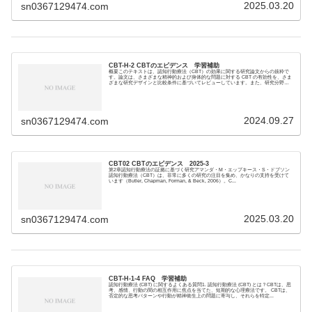
2025.03.20
sn0367129474.com
CBT-H-2 CBTのエビデンス 学習補助
概要このテキストは、認知行動療法（CBT）の効果に関する研究論文からの抜粋で
す。論文は、さまざまな精神的および身体的な問題に対する CBT の有効性を、さま
ざまな研究デザインと比較条件に基づいてレビューしています。また、研究分野に
おけるギャ...
2024.09.27
sn0367129474.com
CBT02 CBTのエビデンス 2025-3
第2章認知行動療法の証拠に基づく研究アマンダ・M・エップキース・S・ドブソン
認知行動療法（CBT）は、非常に多くの研究の注目を集め、かなりの支持を受けて
います（Butler, Chapman, Forman, & Beck, 2006）。C...
2025.03.20
sn0367129474.com
CBT-H-1-4 FAQ 学習補助
認知行動療法 (CBT) に関するよくある質問1. 認知行動療法 (CBT) とは？CBTは、思
考、感情、行動の間の相互作用に焦点を当てた、短期的な心理療法です。 CBTは、
否定的な思考パターンや行動が精神衛生上の問題に寄与し、それらを特定...