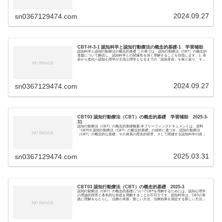
2024.09.27
sn0367129474.com
CBT-H-3-1 認知科学と認知行動療法の概念的基礎-1 学習補助
認知科学と認知行動療法の概念的基礎 この章では、認知行動療法（CBT）の概念的
基盤について解説し、認知科学との関連性を深く理解することを目指します。1. 革
命から進化へ認知心理学が主流心理学となるまでの「認知革命」を振り返り、その
歴史的背景...
2024.09.27
sn0367129474.com
CBT03 認知行動療法（CBT）の概念的基礎 学習補助 2025-3-
31
認知行動療法（CBT）の概念的基礎概要:本ブリーフィングドキュメントは、資料
「CBT03 認知行動療法（CBT）の概念的基礎」の抜粋に基づき、認知行動療法
（CBT）の概念的な基礎、その発展の歴史的背景、そして関連する認知科学の諸分
野（哲学、...
2025.03.31
sn0367129474.com
CBT03 認知行動療法（CBT）の概念的基礎 2025-3
認知行動療法（CBT）の概念的基礎についてCBTを理解するためには、認知心理学
の理論的背景と基本的な前提を理解することが不可欠です。認知科学は、CBTの実
践に理解をもたらし、治療の革新、新しい方法、治療効果を測定する新しい方法を
示唆すること...