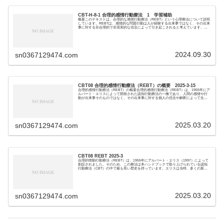
CBT-H-8-1 合理的感情行動療法 1 学習補助
概要このテキストは、合理的な感情行動療法（REBT）という心理療法について説明
しています。REBTは、感情的な問題行動は人が経験する出来事ではなく、その出来
事に対する非合理的で非現実的な信念によって引き起こされると考えています。
REBTでは...
2024.09.30
sn0367129474.com
CBT08 合理的感情行動療法（REBT）の概要 2025-3-15
合理的感情行動療法（REBT）の概要合理的感情行動療法（REBT）は、1955年にア
ルバート・エリスによって開発された認知行動療法の一種であり、人間の感情や行
動が出来事そのものではなく、その出来事に対する個人の信念や解釈によって生じ
るとする...
2025.03.20
sn0367129474.com
CBT08 REBT 2025-3
合理的情動行動療法（REBT）は、1955年にアルバート・エリス（1997）によって
創設されました。そのため、この療法は本ハンドブックで取り上げられている認知
行動療法（CBT）の中で最も長い歴史を持っています。エリスは当時、多くの新し
い治療...
2025.03.20
sn0367129474.com