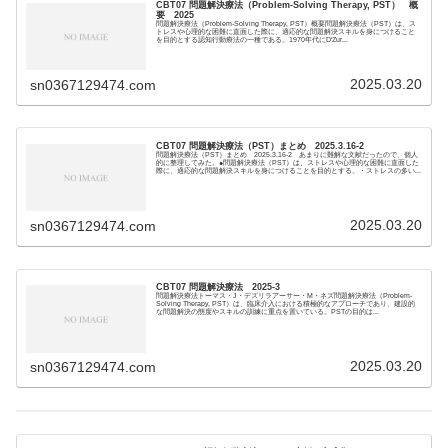
CBT07 問題解決療法（Problem-Solving Therapy, PST） 概
要 2025
問題解決療法（Problem-Solving Therapy, PST）概要問題解決療法（PST）は、ス
トレスや心理的な困難に直面した際に、適応的な問題解決スキルを身につけること
を目的とする認知行動療法の一種である。1970年代にD'Zur...
2025.03.20
sn0367129474.com
CBT07 問題解決療法（PST）まとめ 2025.3.16-2
問題解決療法（PST）まとめ 2025.3.16-2 あまりに難解な文献だったので、個人
的に整理してみた。●問題解決療法（PST）は、ストレスや心理的な困難に直面した
際に、適応的な問題解決スキルを身につけることを目的とする。・ストレスの多い...
2025.03.20
sn0367129474.com
CBT07 問題解決療法 2025-3
問題解決療法トーマス・J・デズリラアーサー・M・ネズ問題解決療法（Problem-
Solving Therapy, PST）は、臨床介入における積極的なアプローチであり、建設的
な問題解決の態度やスキルの訓練に重点を置いている。PSTの目的は...
2025.03.20
sn0367129474.com