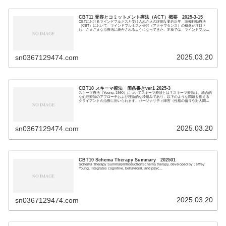
CBT11 受容とコミットメント療法（ACT）概要 2025-3-15
CBTにおけるマインドフルネスと受け入れ介入の詳細な要約近年、認知行動療法
（CBT）において、マインドフルネスと受容（アクセプタンス）の概念が注目さ
れ、さまざまな治療法に統合されるようになってきた。本章では、マインドフルネ
スと受容の定義と概...
2025.03.20
sn0367129474.com
CBT10 スキーマ療法 箇条書きver1 2025-3
スキーマ療法（Young, 1990）についてスキーマ療法とは？スキーマ療法は、統合的
な心理療法のアプローチおよび理論的な枠組みであり、以下のような問題を抱える
クライアントの治療に用いられます。パーソナリティ障害（性格の偏りや対人関係
の問題...
2025.03.20
sn0367129474.com
CBT10 Schema Therapy Summary 202501
Schema Therapy SummaryIntroductionSchema therapy, developed by Jeffrey
Young, integrates cognitive, behavioral, and psyc...
2025.03.20
sn0367129474.com