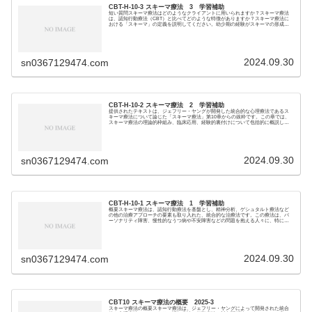
CBT-H-10-3 スキーマ療法 3 学習補助
短い質問スキーマ療法はどのようなクライアントに用いられますか？スキーマ療法
は、認知行動療法（CBT）と比べてどのような特徴がありますか？スキーマ療法に
おける「スキーマ」の定義を説明してください。幼少期の経験がスキーマの形成に
与える影響につい...
2024.09.30
sn0367129474.com
CBT-H-10-2 スキーマ療法 2 学習補助
提供されたテキストは、ジェフリー・ヤングが開発した統合的な心理療法であるス
キーマ療法について論じた「スキーマ療法」第10章からの抜粋です。この章では、
スキーマ療法の理論的枠組み、臨床応用、経験的裏付けについて包括的に概説して
います。スキーマ...
2024.09.30
sn0367129474.com
CBT-H-10-1 スキーマ療法 1 学習補助
概要スキーマ療法は、認知行動療法を基盤とし、精神分析、ゲシュタルト療法など
の他の治療アプローチの要素も取り入れた、統合的な治療法です。この療法は、パ
ーソナリティ障害、慢性的なうつ病や不安障害などの問題を抱える人々に、特に有
効であるとされてい...
2024.09.30
sn0367129474.com
CBT10 スキーマ療法の概要 2025-3
スキーマ療法の概要スキーマ療法は、ジェフリー・ヤングによって開発された統合