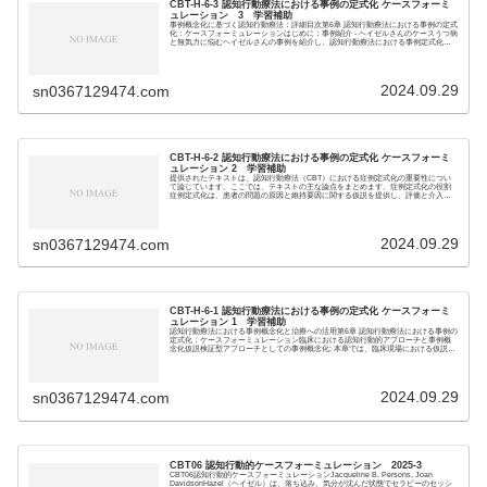
CBT-H-6-3 認知行動療法における事例の定式化 ケースフォーミ
ュレーション 3 学習補助
事例概念化に基づく認知行動療法：詳細目次第6章 認知行動療法における事例の定式
化：ケースフォーミュレーションはじめに：事例紹介 - ヘイゼルさんのケースうつ病
と無気力に悩むヘイゼルさんの事例を紹介し、認知行動療法における事例定式化の
重要性を...
2024.09.29
sn0367129474.com
CBT-H-6-2 認知行動療法における事例の定式化 ケースフォーミ
ュレーション 2 学習補助
提供されたテキストは、認知行動療法（CBT）における症例定式化の重要性につい
て論じています。ここでは、テキストの主な論点をまとめます。症例定式化の役割
症例定式化は、患者の問題の原因と維持要因に関する仮説を提供し、評価と介入の
指針となります。...
2024.09.29
sn0367129474.com
CBT-H-6-1 認知行動療法における事例の定式化 ケースフォーミ
ュレーション 1 学習補助
認知行動療法における事例概念化と治療への活用第6章 認知行動療法における事例の
定式化：ケースフォーミュレーション臨床における認知行動的アプローチと事例概
念化仮説検証型アプローチとしての事例概念化: 本章では、臨床現場における仮説検
証型アプロ...
2024.09.29
sn0367129474.com
CBT06 認知行動的ケースフォーミュレーション 2025-3
CBT06認知行動的ケースフォーミュレーションJacqueline B. Persons, Joan
DavidsonHazel（ヘイゼル）は、落ち込み、気分が沈んだ状態でセラピーのセッシ