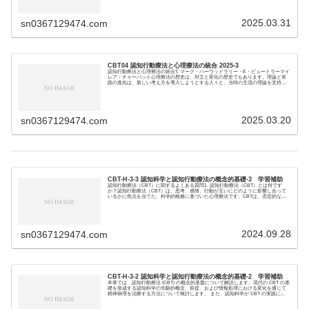
2025.03.31
sn0367129474.com
CBT04 認知行動療法と心理療法の統合 2025-3
認知行動療法と心理療法の統合T. マーク・ハーウッドラリー・E・ビュートラーマイ
レア・チャーバット心理療法の歴史は、対立と変化の歴史でもあります。理論と実
践の進化は、新しい考え方を導入しようとする人々と、当時の主流の理論を支持す
る人々との間...
2025.03.20
sn0367129474.com
CBT-H-3-3 認知科学と認知行動療法の概念的基礎-3 学習補助
認知行動療法（CBT）に関するよくある質問1. 認知行動療法（CBT）とは何です
か？認知行動療法（CBT）は、思考、感情、行動が互いにどのように影響し合って
いるかに焦点を当てた、科学的根拠に基づいた心理療法です。CBTは、否定的な思
考パター...
2024.09.28
sn0367129474.com
CBT-H-3-2 認知科学と認知行動療法の概念的基礎-2 学習補助
本章では、認知行動療法 (CBT) の概念的基盤について解説します。現代の CBT の基
礎を形成する認知科学の先駆的概念、前提、および情報処理における変化を通じて
精神病理を治療する方法について検討します。 また、認知科学が CBT の実践に...