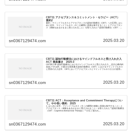
CBT11 アクセプタンス＆コミットメント・セラピー（ACT）
要約2
要約：マインドフルネスとアクセプタンスの認知行動療法（CBT）への応用1. はじ
めに近年、マインドフルネス（今この瞬間に意識を集中すること）とアクセプタン
ス（体験をあるがままに受け入れること）を取り入れた**認知行動療法（CBT：
Cogni...
2025.03.20
sn0367129474.com
CBT11 認知行動療法におけるマインドフルネスと受け入れ介入
ACT 箇条書き 2025-3
CBT第11章 認知行動療法におけるマインドフルネスと受け入れ介入 _ 品川心療内科
自由メモ4.pdf」の要点を箇条書き認知行動療法（CBT）におけるマインドフルネス
と受容の介入近年、CBTにおいてアクセプタンスとマインドフルネス介入の使用...
2025.03.20
sn0367129474.com
CBT11 ACT：Acceptance and Commitment Therapyについ
て。やや長い要約 2025
1. はじめに近年、マインドフルネス（今この瞬間の体験に意識を集中すること）と
アクセプタンス（体験をあるがままに受け入れること）を取り入れた**認知行動療法
（CBT：Cognitive-Behavioral Therapy）**が広く使われ...
2025.03.20
sn0367129474.com