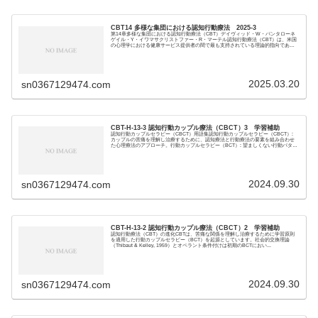
CBT14 多様な集団における認知行動療法 2025-3
第14章多様な集団における認知行動療法（CBT）デイヴィッド・W・パンタローネ
ゲイル・Y・イワマサクリストファー・R・マーテル認知行動療法（CBT）は、米国
の心理学における健康サービス提供者の間で最も支持されている理論的指向であ
り、3分の1...
2025.03.20
sn0367129474.com
CBT-H-13-3 認知行動カップル療法（CBCT）3 学習補助
認知行動カップルセラピー（CBCT）用語集認知行動カップルセラピー（CBCT）:
カップルの苦痛を理解し治療するために、認知療法と行動療法の要素を組み合わせ
た心理療法のアプローチ。行動カップルセラピー（BCT）: 望ましくない行動パター
ンを...
2024.09.30
sn0367129474.com
CBT-H-13-2 認知行動カップル療法（CBCT）2 学習補助
認知行動療法（CBT）の進化CBTは、苦痛な関係を理解し治療するために学習原則
を適用した行動カップルセラピー（BCT）を起源としています。社会的交換理論
（Thibaut & Kelley, 1959）とオペラント条件付けは初期のBCTにおい...
2024.09.30
sn0367129474.com