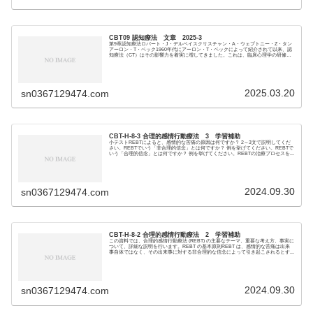
CBT09 認知療法 文章 2025-3
第9章認知療法ロバート・J・デルベイスクリスチャン・A・ウェブトニー・Z・タン
アーロン・T・ベック1960年代にアーロン・T・ベックによって紹介されて以来、認
知療法（CT）はその影響力を着実に増してきました。これは、臨床心理学の研修プ
ログラ...
2025.03.20
sn0367129474.com
CBT-H-8-3 合理的感情行動療法 3 学習補助
小テストREBTによると、感情的な苦痛の原因は何ですか？ 2～3文で説明してくだ
さい。REBTでいう「非合理的信念」とは何ですか？ 例を挙げてください。REBTで
いう「合理的信念」とは何ですか？ 例を挙げてください。REBTの治療プロセスを...
2024.09.30
sn0367129474.com
CBT-H-8-2 合理的感情行動療法 2 学習補助
この資料では、合理的感情行動療法 (REBT) の主要なテーマ、重要な考え方、事実に
ついて、詳細な説明を行います。REBT の基本原則REBT は、感情的な苦痛は出来
事自体ではなく、その出来事に対する非合理的な信念によって引き起こされるとす...
2024.09.30
sn0367129474.com