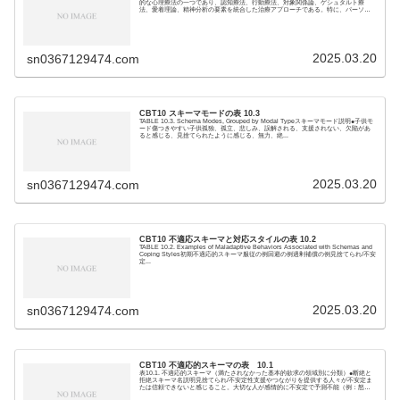
的な心理療法の一つであり、認知療法、行動療法、対象関係論、ゲシュタルト療
法、愛着理論、精神分析の要素を統合した治療アプローチである。特に、パーソナ
リティ障害や慢性的な...
2025.03.20
sn0367129474.com
CBT10 スキーマモードの表 10.3
TABLE 10.3. Schema Modes, Grouped by Modal Typeスキーマモード説明●子供モ
ード傷つきやすい子供孤独、孤立、悲しみ、誤解される、支援されない、欠陥があ
ると感じる、見捨てられたように感じる、無力、絶...
2025.03.20
sn0367129474.com
CBT10 不適応スキーマと対応スタイルの表 10.2
TABLE 10.2. Examples of Maladaptive Behaviors Associated with Schemas and
Coping Styles初期不適応的スキーマ服従の例回避の例過剰補償の例見捨てられ/不安
定...
2025.03.20
sn0367129474.com
CBT10 不適応的スキーマの表 10.1
表10.1. 不適応的スキーマ（満たされなかった基本的欲求の領域別に分類）●断絶と
拒絶スキーマ名説明見捨てられ/不安定性支援やつながりを提供する人々が不安定ま
たは信頼できないと感じること。大切な人が感情的に不安定で予測不能（例：怒り
の爆発）...