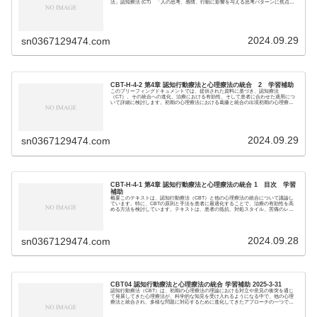
法」認知療法 (CT) 「人の思考、感情、行動に影響を与える思考パターンに焦点を
当てた一...
2024.09.29
sn0367129474.com
CBT-H-4-2 第4章 認知行動療法と心理療法の統合 2 学習補助
このブリーフィングドキュメントでは、提供された資料に基づき、認知療法
（CT）、その統合への進化、治療における有効性、そして患者に合わせた適用につ
いて詳細に検討します。初期の心理療法における葛藤と統合の出現初期の心理療法
は、さまざまな学派が自...
2024.09.29
sn0367129474.com
CBT-H-4-1 第4章 認知行動療法と心理療法の統合 1 目次 学習
補助
概要このテキストは、認知行動療法（CBT）と他の心理療法の統合について議論し
ています。特に、CBTの原則と手法を患者に最適化することで、治療の有効性を高
める方法を検討しています。テキストは、患者の抵抗、対処スタイル、苦痛のレベ
ル、および機能...
2024.09.28
sn0367129474.com
CBT04 認知行動療法と心理療法の統合 学習補助 2025-3-31
認知行動療法（CBT）は、初期の心理療法の理論における対立や意見の衝突を通じ
て発展してきた心理療法が、科学的な知見を受け入れるようになる中で、他の心理
療法と統合され、多様な問題に対応するために進化してきたアプローチの一つで
す。CBTの基本原...