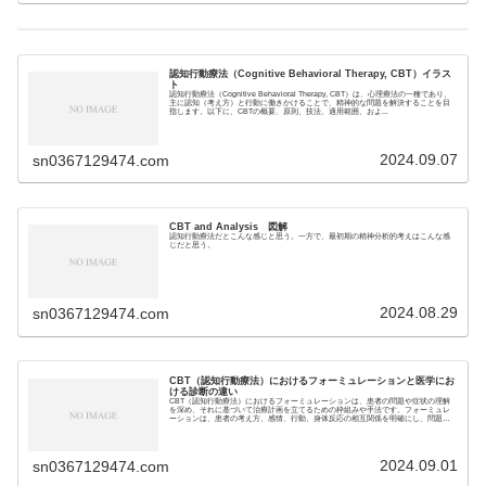
認知行動療法（Cognitive Behavioral Therapy, CBT）イラス
ト
認知行動療法（Cognitive Behavioral Therapy, CBT）は、心理療法の一種であり、
主に認知（考え方）と行動に働きかけることで、精神的な問題を解決することを目
指します。以下に、CBTの概要、原則、技法、適用範囲、およ...
2024.09.07
sn0367129474.com
CBT and Analysis 図解
認知行動療法だとこんな感じと思う。一方で、最初期の精神分析的考えはこんな感
じだと思う。
2024.08.29
sn0367129474.com
CBT（認知行動療法）におけるフォーミュレーションと医学にお
ける診断の違い
CBT（認知行動療法）におけるフォーミュレーションは、患者の問題や症状の理解
を深め、それに基づいて治療計画を立てるための枠組みや手法です。フォーミュレ
ーションは、患者の考え方、感情、行動、身体反応の相互関係を明確にし、問題の
維持に寄与してい...
2024.09.01
sn0367129474.com