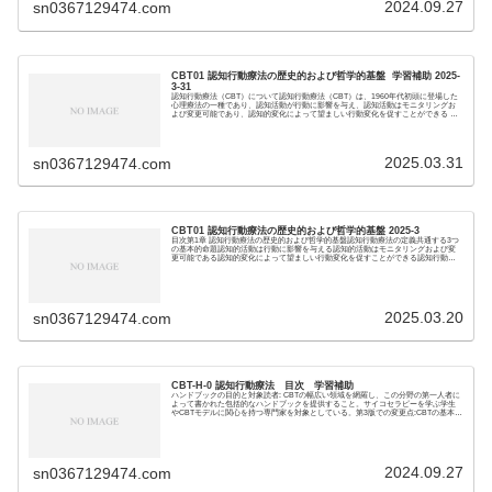
2024.09.27
sn0367129474.com
CBT01 認知行動療法の歴史的および哲学的基盤 学習補助 2025-
3-31
認知行動療法（CBT）について認知行動療法（CBT）は、1960年代初頭に登場した
心理療法の一種であり、認知活動が行動に影響を与え、認知活動はモニタリングお
よび変更可能であり、認知的変化によって望ましい行動変化を促すことができる と
いう3つ...
2025.03.31
sn0367129474.com
CBT01 認知行動療法の歴史的および哲学的基盤 2025-3
目次第1章 認知行動療法の歴史的および哲学的基盤認知行動療法の定義共通する3つ
の基本的命題認知的活動は行動に影響を与える認知的活動はモニタリングおよび変
更可能である認知的変化によって望ましい行動変化を促すことができる認知行動修
正との関係定義...
2025.03.20
sn0367129474.com
CBT-H-0 認知行動療法 目次 学習補助
ハンドブックの目的と対象読者: CBTの幅広い領域を網羅し、この分野の第一人者に
よって書かれた包括的なハンドブックを提供すること。サイコセラピーを学ぶ学生
やCBTモデルに関心を持つ専門家を対象としている。第3版での変更点:CBTの基本的
な療...
2024.09.27
sn0367129474.com