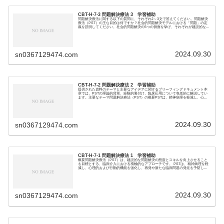
CBT-H-7-3 問題解決療法 3 学習補助
問題解決療法に関する以下の質問に、それぞれ2～3文で答えてください。問題解決
療法（PST）の主な目的は何ですか？社会的問題解決モデルにおける「問題」の定
義を説明してください。社会的問題解決の5つの側面を挙げ、それぞれが建設的な側
面なのか、機...
2024.09.30
sn0367129474.com
CBT-H-7-2 問題解決療法 2 学習補助
提供された資料のテーマと主要なアイデアに関するブリーフィングドキュメント本
章では、PSTの理論的背景、経験的裏付け、臨床応用について包括的に解説してい
ます。主要なテーマ問題解決療法（PST）の概要PSTは、精神病理を軽減し、心理
的・行動的機...
2024.09.30
sn0367129474.com
CBT-H-7-1 問題解決療法 1 学習補助
概要問題解決療法（PST）は、建設的な問題解決の態度とスキルを向上させること
を目標とする、臨床介入における積極的なアプローチです。 PSTは、精神病理を軽
減し、心理的および行動的機能を強化し、再発や新たな臨床問題の発症を予防し、
生活の質を最...
2024.09.30
sn0367129474.com