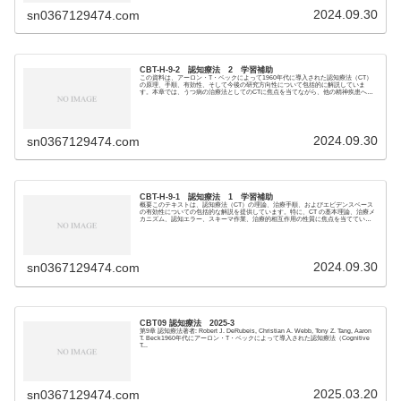
2024.09.30
sn0367129474.com
CBT-H-9-2 認知療法 2 学習補助
この資料は、アーロン・T・ベックによって1960年代に導入された認知療法（CT）
の原理、手順、有効性、そして今後の研究方向性について包括的に解説していま
す。本章では、うつ病の治療法としてのCTに焦点を当てながら、他の精神疾患への
応用について...
2024.09.30
sn0367129474.com
CBT-H-9-1 認知療法 1 学習補助
概要このテキストは、認知療法（CT）の理論、治療手順、およびエビデンスベース
の有効性についての包括的な解説を提供しています。特に、CT の基本理論、治療メ
カニズム、認知エラー、スキーマ作業、治療的相互作用の性質に焦点を当てていま
す。さらに、...
2024.09.30
sn0367129474.com
CBT09 認知療法 2025-3
第9章 認知療法著者: Robert J. DeRubeis, Christian A. Webb, Tony Z. Tang, Aaron
T. Beck1960年代にアーロン・T・ベックによって導入された認知療法（Cognitive
T...
2025.03.20
sn0367129474.com