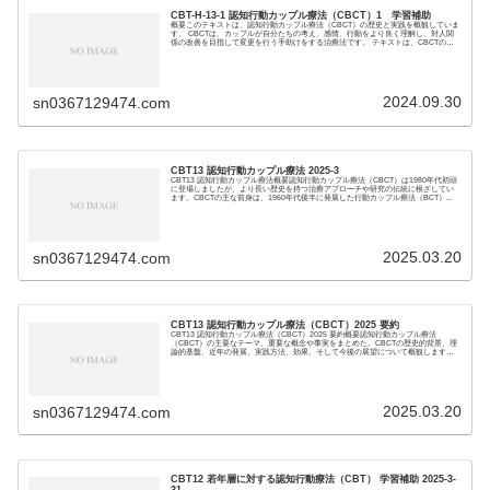
CBT-H-13-1 認知行動カップル療法（CBCT）1 学習補助
概要このテキストは、認知行動カップル療法（CBCT）の歴史と実践を概観していま
す。 CBCTは、カップルが自分たちの考え、感情、行動をより良く理解し、対人関
係の改善を目指して変更を行う手助けをする治療法です。 テキストは、CBCTのル
ーツを...
2024.09.30
sn0367129474.com
CBT13 認知行動カップル療法 2025-3
CBT13 認知行動カップル療法概要認知行動カップル療法（CBCT）は1980年代初頭
に登場しましたが、より長い歴史を持つ治療アプローチや研究の伝統に根ざしてい
ます。CBCTの主な前身は、1960年代後半に発展した行動カップル療法（BCT）...
2025.03.20
sn0367129474.com
CBT13 認知行動カップル療法（CBCT）2025 要約
CBT13 認知行動カップル療法（CBCT）2025 要約概要認知行動カップル療法
（CBCT）の主要なテーマ、重要な概念や事実をまとめた。CBCTの歴史的背景、理
論的基盤、近年の発展、実践方法、効果、そして今後の展望について概観します。
主要...
2025.03.20
sn0367129474.com
CBT12 若年層に対する認知行動療法（CBT） 学習補助 2025-3-