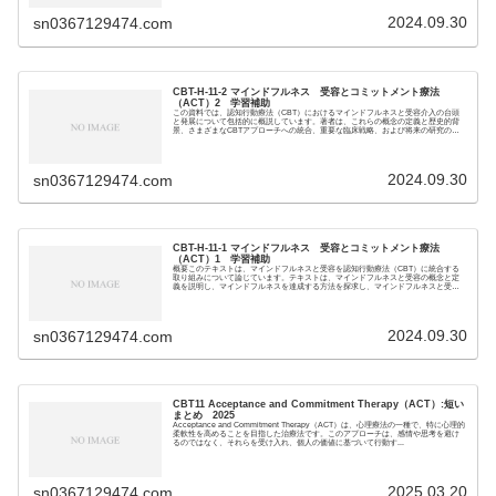
2024.09.30
sn0367129474.com
CBT-H-11-2 マインドフルネス 受容とコミットメント療法
（ACT）2 学習補助
この資料では、認知行動療法（CBT）におけるマインドフルネスと受容介入の台頭
と発展について包括的に概説しています。著者は、これらの概念の定義と歴史的背
景、さまざまなCBTアプローチへの統合、重要な臨床戦略、および将来の研究の方
向性を掘り下げ...
2024.09.30
sn0367129474.com
CBT-H-11-1 マインドフルネス 受容とコミットメント療法
（ACT）1 学習補助
概要このテキストは、マインドフルネスと受容を認知行動療法（CBT）に統合する
取り組みについて論じています。テキストは、マインドフルネスと受容の概念と定
義を説明し、マインドフルネスを達成する方法を探求し、マインドフルネスと受容
がCBTにどのよ...
2024.09.30
sn0367129474.com
CBT11 Acceptance and Commitment Therapy（ACT）:短い
まとめ 2025
Acceptance and Commitment Therapy（ACT）は、心理療法の一種で、特に心理的
柔軟性を高めることを目指した治療法です。このアプローチは、感情や思考を避け
るのではなく、それらを受け入れ、個人の価値に基づいて行動す...
2025.03.20
sn0367129474.com