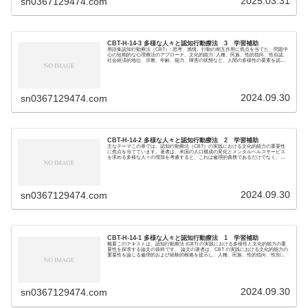
2025.03.31
sn0367129474.com
CBT-H-14-3 多様な人々と認知行動療法 3 学習補助
用語集認知行動療法（CBT）: 思考、感情、行動の相互作用に焦点を当てた、問題中
心の短期的な心理療法のアプローチ。文化的能力: 人種、民族、性的指向、性自認、
社会経済的地位、宗教、年齢、能力、障害の状態など、人間の多様性の要素を認識
し、それ...
2024.09.30
sn0367129474.com
CBT-H-14-2 多様な人々と認知行動療法 2 学習補助
主なテーマこの章では、認知行動療法（CBT）の実践における文化的能力の重要性
に焦点を当てています。著者は、米国の人口構成の変化とメンタルヘルスサービス
を求める多様な人々の増加を考慮すると、これは倫理的責務であるだけでなく、臨
床的にも不可欠で...
2024.09.30
sn0367129474.com
CBT-H-14-1 多様な人々と認知行動療法 1 学習補助
概要このテキストは、認知行動療法 (CBT) の実践における多様性と文化的能力の重
要性を探求する論文の抜粋です。 論文の著者は、CBT の実践における文化的能力の
重要性を論じる倫理的および経験的根拠を提示し、人種、民族、性的指向、性別、
社会...
2024.09.30
sn0367129474.com