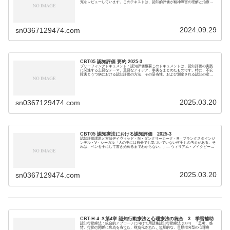
究をレビューしています。このテキストは、認知的評価が精神障害の理解と治療に
おいて重要な役割を...
2024.09.29
sn0367129474.com
CBT05 認知評価 要約 2025-3
ブリーフィングドキュメント：認知評価概要このドキュメントは、認知評価の実践
に関連する主要なテーマ、重要なアイデア、事実をまとめたものです。特に、不安
障害とうつ病における認知評価の方法、その妥当性、および測定される認知の産
物、プロセス、構造に...
2025.03.20
sn0367129474.com
CBT05 認知療法における認知評価 2025-3
認知評価課題と方法デイヴィッド・M・ダンクリーカーク・R・ブランクスタインジ
ンデル・V・シーガル「人の中には自分でも気づいていない何千もの考えがある。そ
れは、ペンを手にして書き始めるまでわからない。」― ウィリアム・メイクピー
ス・サッカレー...
2025.03.20
sn0367129474.com
CBT-H-4-３第4章 認知行動療法と心理療法の統合 3 学習補助
認知行動療法：統合的アプローチに向けて用語集認知行動療法 (CBT) 「思考、感
情、行動の関係に焦点を当てた、構造化された、短期的な、目標指向型の心理療