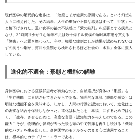
現代医学の驚異的な進歩は、「治癒こそが健康の原因である」という幻想を
人々に植え付けた。その結果、人生の重荷や不快な感覚はすべて「症状」へ
と格下げされた。重い食事の後の不快感は「紫の錠剤」を必要とする疾患と
なり、24時間社会が生む睡眠不足は数十億ドル規模の睡眠薬市場を支える
「障害」へと置き換わった。今や、極端な症例にしか効果が認められないは
ずの抗うつ剤が、河川や魚類から検出されるほど社会の「水系」全体に混入
している。
進化的不適合：形態と機能の解離
身体医学における症候群思考が有効なのは、自然選択が身体の「形態」を
「生存機能」に直結させてきたからである。物理的な逸脱（腫瘍や感染）は
明確な機能不全を意味する。しかし、人間の行動と認知において、進化はこ
の密接な結合を保証しなかった。進化は私たちを「幸福」にするためではな
く、「生存」させるために、高度な言語・認知能力を与えたのである。この
能力こそが、物理的な脅威が去った後も頭の中で苦痛を再生し続ける「機能
的なバグ」を生み出した。身体医学のモデルをそのまま心に適用すること
は、根本的なカテゴリー・エラーである。