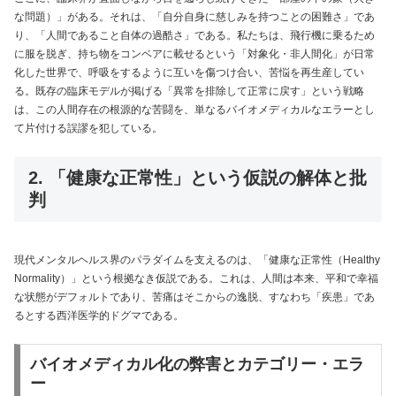
な問題）」がある。それは、「自分自身に慈しみを持つことの困難さ」であ
り、「人間であること自体の過酷さ」である。私たちは、飛行機に乗るため
に服を脱ぎ、持ち物をコンベアに載せるという「対象化・非人間化」が日常
化した世界で、呼吸をするように互いを傷つけ合い、苦悩を再生産してい
る。既存の臨床モデルが掲げる「異常を排除して正常に戻す」という戦略
は、この人間存在の根源的な苦闘を、単なるバイオメディカルなエラーとし
て片付ける誤謬を犯している。
2. 「健康な正常性」という仮説の解体と批
判
現代メンタルヘルス界のパラダイムを支えるのは、「健康な正常性（Healthy
Normality）」という根拠なき仮説である。これは、人間は本来、平和で幸福
な状態がデフォルトであり、苦痛はそこからの逸脱、すなわち「疾患」であ
るとする西洋医学的ドグマである。
バイオメディカル化の弊害とカテゴリー・エラ
ー