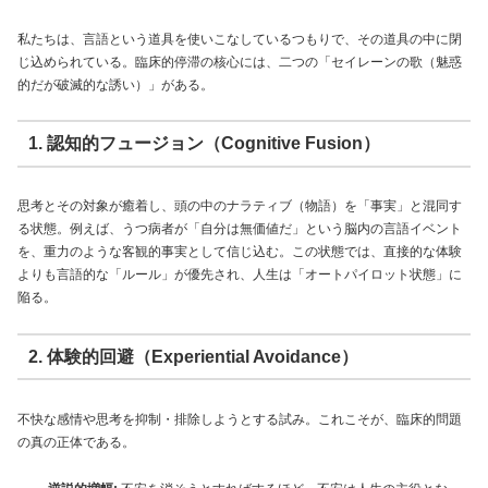
私たちは、言語という道具を使いこなしているつもりで、その道具の中に閉
じ込められている。臨床的停滞の核心には、二つの「セイレーンの歌（魅惑
的だが破滅的な誘い）」がある。
1. 認知的フュージョン（Cognitive Fusion）
思考とその対象が癒着し、頭の中のナラティブ（物語）を「事実」と混同す
る状態。例えば、うつ病者が「自分は無価値だ」という脳内の言語イベント
を、重力のような客観的事実として信じ込む。この状態では、直接的な体験
よりも言語的な「ルール」が優先され、人生は「オートパイロット状態」に
陥る。
2. 体験的回避（Experiential Avoidance）
不快な感情や思考を抑制・排除しようとする試み。これこそが、臨床的問題
の真の正体である。