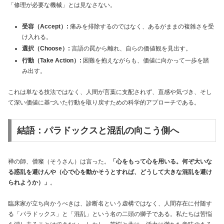
「修理が必要な機械」とは見なさない。
受容（Accept）:
痛みを排除するのではなく、あるがままの複雑さを受
け入れる。
選択（Choose）:
言語の罠から離れ、自らの価値観を見出す。
行動（Take Action）:
困難を抱えながらも、価値に向かって一歩を踏
み出す。
これは単なる技法ではなく、人間が言葉に支配されず、直感や気づき、そし
て深い価値に基づいた行動を取り戻すための科学的アプローチである。
結語：パラドックスと混乱の向こう側へ
禅の師、僧璨（そうさん）は言った。
「心をもって心を用いる。何ぞ大いな
る惑乱を避けんや（心で心を動かそうとすれば、どうして大きな混乱を避け
られようか）」
。
臨床家が立ち向かうべきは、診断名という虚構ではなく、人間存在に付随す
る「パラドックス」と「混乱」という名の二頭の獅子である。私たちは苦悩