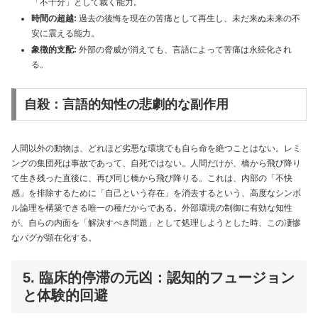
「不十分」として裁く能力。
時間の超越:
過去の後悔を現在の苦痛として再生し、未だ来ぬ未来の不
安に震える能力。
象徴的支配:
外部の脅威が消えても、言語によって苦痛は永続化され
る。
自殺：言語的知性の悲劇的な副作用
人間以外の動物は、どれほど劣悪な環境でも自ら命を絶つことはない。レミ
ングの集団死は事故であって、自死ではない。人間だけが、橋から飛び降り
て生き残った直後に、再び同じ橋から飛び降りる。これは、内部の「不快
感」を排除するために「自己という存在」を消去するという、高度なシンボ
ル論理を構築できる唯一の種だからである。外部環境の制御に有効な知性
が、自らの内面を「解決すべき問題」として処理しようとした時、この凄惨
なバグが顕在化する。
5. 臨床的停滞の元凶：認知的フュージョン
と体験的回避