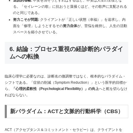
逆説的増幅:
不安を消そうとすればするほど、不安は人生の主役とな
る。「セイレーンの歌」に抗おうと藻掻くほど、その歌声に支配される
のと同じである。
努力こそが問題:
クライアントが「正しい状態（幸福）」を追求し、内
面を「修理」しようとするその
努力自体
が、苦悩を維持し、人生の活動
スペースを縮小させている。
6. 結論：プロセス重視の経診断的パラダイ
ムへの転換
臨床心理学に必要なのは、診断名の微調整ではなく、根本的なパラダイム・
シフトである。「症状の削減（Symptom Reduction）」という医学的目標か
ら、
「心理的柔軟性（Psychological Flexibility）」の向上
へと舵を切らなけ
ればならない。
新パラダイム：ACTと文脈的行動科学（CBS）
ACT（アクセプタンス＆コミットメント・セラピー）は、クライアントを