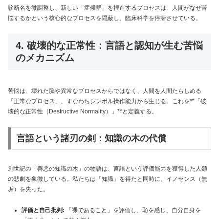
診断名を微調整し、新しい「症候群」を捏造するプロセスは、人間がなぜ苦
悩するかという核心的なプロセスを隠蔽し、臨床科学を停滞させている。
4. 破壊的な正常性：言語と認知が生む苦悩
のメカニズム
苦悩は、壊れた脳や異常なプロセスからではなく、人間を人間たらしめる
「正常なプロセス」、すなわちシンボル操作能力から生じる。これを**「破
壊的な正常性（Destructive Normality）」**と定義する。
言語という諸刃の剣：知識の木の代償
創世記の「善悪の知識の木」の物語は、言語という評価能力を獲得した人類
の悲劇を象徴している。私たちは「知識」を得たと同時に、イノセンス（無
垢）を失った。
評価と自己批判:
「裸であること」を評価し、恥を感じ、自分自身を