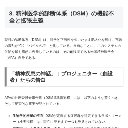
3. 精神医学的診断体系（DSM）の機能不
全と拡張主義
現行の診断体系（DSM）は、科学的正当性を欠いたまま肥大化を続け、言語
の混乱が招く「バベルの塔」と化している。皮肉なことに、このシステムの
欠陥を最も痛烈に告発しているのは、その創設者である米国精神医学会
（APA）自身である。
「精神疾患の神話」：プロジェニター（創設
者）たちの告白
APAの計画委員会報告書（DSM-5準備過程）には、以下のような驚くべき、
そして絶望的な事実が記されている。
生物学的根拠の不在:
DSMが定義する症候群を特定できるラボ・マーカ
ー（検査指標）は、現在に至るまで
一つも
発見されていない。