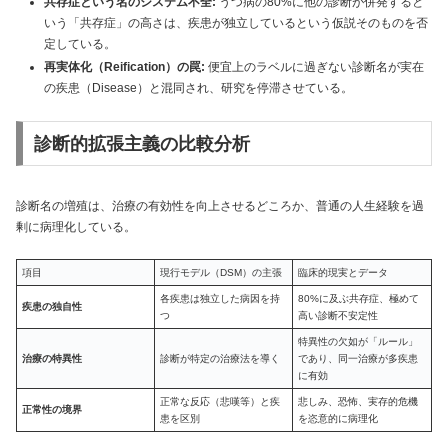
共存症という名のシステム不全:
うつ病の80%に他の診断が併発すると
いう「共存症」の高さは、疾患が独立しているという仮説そのものを否
定している。
再実体化（Reification）の罠:
便宜上のラベルに過ぎない診断名が実在
の疾患（Disease）と混同され、研究を停滞させている。
診断的拡張主義の比較分析
診断名の増殖は、治療の有効性を向上させるどころか、普通の人生経験を過
剰に病理化している。
項目
現行モデル（DSM）の主張
臨床的現実とデータ
各疾患は独立した病因を持
80%に及ぶ共存症、極めて
疾患の独自性
つ
高い診断不安定性
特異性の欠如が「ルール」
治療の特異性
診断が特定の治療法を導く
であり、同一治療が多疾患
に有効
正常な反応（悲嘆等）と疾
悲しみ、恐怖、実存的危機
正常性の境界
患を区別
を恣意的に病理化