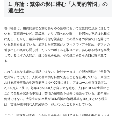
1. 序論：繁栄の影に潜む「人間的苦悩」の
遍在性
現代社会は、物質的成功を測るあらゆる指標において歴史的な頂点に達して
いる。高精細テレビ、高級車、カリブ海への休暇――外部的な充足は飽和点
にある。しかし、臨床科学の冷徹な視点は、この豊かさの背後で口を開けて
いる深淵を捉えている。成功した実業家がオフィスでドアを閉め、デスクの
引き出しの奥から隠し持ったジンのボトルを取り出す。あらゆる特権を享受
しているはずの人間が、銃に弾丸を込め、その銃口を自らの口に突き立て
る。
これらは単なる劇的な挿話ではない。統計データは、心理的苦悩が「例外的
な異常」ではなく、人間の基本的な特性であることを証明している。米国に
おける精神疾患の生涯有病率は今や50%に達し、アルコール依存症患者は
2,000万人に及ぶ。毎年3万5,000人が自ら命を絶ち、人口の10%が生涯のど
こかで自殺を試みる事実は、苦悩の遍在性を雄弁に物語っている。若年層も
例外ではない。大学生の約半数がDSM関連の診断基準を満たすという現実
は、苦悩が標準的な人間経験の一部となったことを示している。
ここに、臨床界が直面しながら目を逸らし続けてきた「部屋の中の象（大き