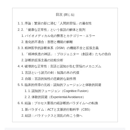
目次
1. 序論：繁栄の影に潜む「人間的苦悩」の遍在性
2. 「健康な正常性」という仮説の解体と批判
バイオメディカル化の弊害とカテゴリー・エラー
進化的不適合：形態と機能の解離
3. 精神医学的診断体系（DSM）の機能不全と拡張主義
「精神疾患の神話」：プロジェニター（創設者）たちの告白
診断的拡張主義の比較分析
4. 破壊的な正常性：言語と認知が生む苦悩のメカニズム
言語という諸刃の剣：知識の木の代償
自殺：言語的知性の悲劇的な副作用
5. 臨床的停滞の元凶：認知的フュージョンと体験的回避
1. 認知的フュージョン（Cognitive Fusion）
2. 体験的回避（Experiential Avoidance）
6. 結論：プロセス重視の経診断的パラダイムへの転換
新パラダイム：ACTと文脈的行動科学（CBS）
結語：パラドックスと混乱の向こう側へ